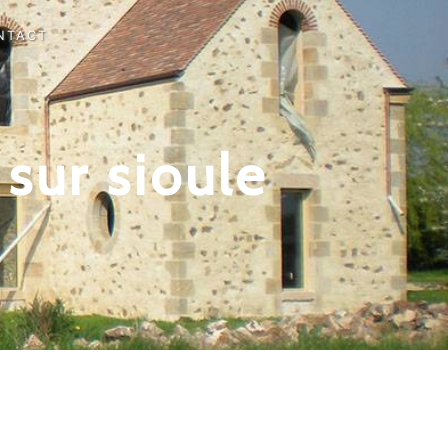
NTACT
sur sioule