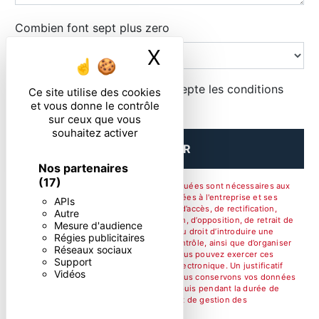
Combien font sept plus zero
X
Masquer le ban
En cochant cette case, j'accepte les conditions
Ce site utilise des cookies
particulières ci-dessous **
et vous donne le contrôle
sur ceux que vous
souhaitez activer
ENVOYER
Nos partenaires
(17)
** Les données personnelles communiquées sont nécessaires aux
fins de vous contacter. Elles sont destinées à l'entreprise et ses
APIs
sous-traitants. Vous disposez de droits d’accès, de rectification,
Autre
d’effacement, de portabilité, de limitation, d’opposition, de retrait de
Mesure d'audience
votre consentement à tout moment et du droit d’introduire une
Régies publicitaires
réclamation auprès d’une autorité de contrôle, ainsi que d’organiser
Réseaux sociaux
le sort de vos données post-mortem. Vous pouvez exercer ces
Support
droits par voie postale ou par courrier électronique. Un justificatif
Vidéos
d'identité pourra vous être demandé. Nous conservons vos données
pendant la période de prise de contact puis pendant la durée de
prescription légale aux fins probatoire et de gestion des
contentieux.