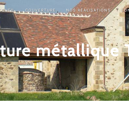
CCUEIL
COUVERTURE
NOS RÉALISATIONS
CO
ture métallique 