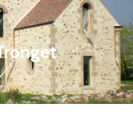
NTACT
Tronget