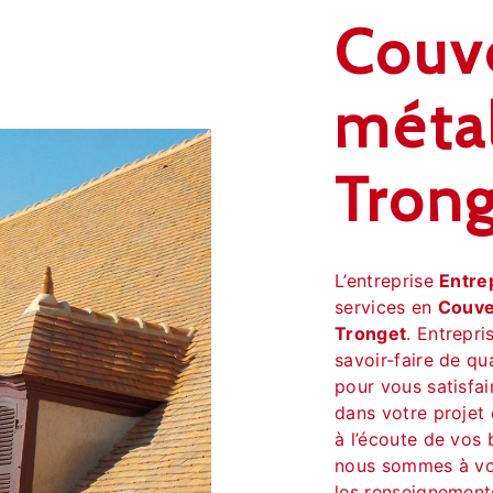
Couv
métal
Tron
L’entreprise
Entre
services en
Couve
Tronget
. Entrepri
savoir-faire de qu
pour vous satisfa
dans votre projet
à l’écoute de vos 
nous sommes à vot
les renseignement